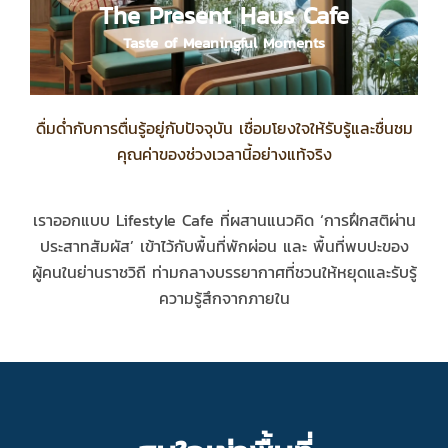
The Present Haus Cafe
The Present Haus Cafe
Taste of Meaningful Moments
Taste of Meaningful Moments
ดื่มด่ำกับการตื่นรู้อยู่กับปัจจุบัน เชื่อมโยงใจให้รับรู้และชื่นชม
คุณค่าของช่วงเวลานี้อย่างแท้จริง
เราออกแบบ Lifestyle Cafe ที่ผสานแนวคิด ‘การฝึกสติผ่าน
ประสาทสัมผัส’ เข้าไว้กับพื้นที่พักผ่อน และ พื้นที่พบปะของ
ผู้คนในย่านราชวิถี ท่ามกลางบรรยากาศที่ชวนให้หยุดและรับรู้
ความรู้สึกจากภายใน