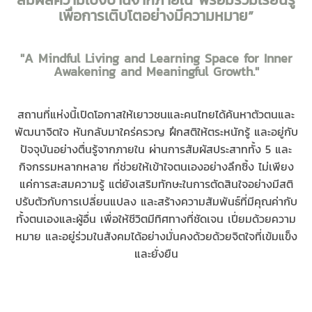
เพื่อการเติบโตอย่างมีความหมาย”
"A Mindful Living and Learning Space for Inner
Awakening and Meaningful Growth."
สถานที่แห่งนี้เปิดโอกาสให้
เยาวชนและคนไทยได้
ค้นหาตัวตนและ
พัฒนาจิตใจ
หันกลับมาใคร่ครวญ ฝึกสติให้ตระหนักรู้ และอยู่กับ
ปัจจุบันอย่างตื่นรู้จากภายใน
ผ่านการสัมผัสประสาททั้ง 5 และ
กิจกรรม
หลากหลาย
ที่ช่วยให้เข้าใจตนเองอย่างลึกซิ้ง ไม่เพียง
แค่
การสะสมความรู้ แต่ยังเสริมทักษะในการตัดสินใจอย่างมีสติ
ปรับตัวกับ
การเปลี่ยนแปลง
และสร้างความสัมพันธ์ที่มีคุณค่ากับ
ทั้งตนเองและผู้อื่น เพื่อให้ชีวิตมีทิศทางที่ชัดเจน
เปี่ยมด้วย
ความ
หมาย
และอยู่ร่วมในสังคมได้อย่างมั่นคงด้วยด้วยจิตใจที่เข้มแข็ง
และยั่งยืน