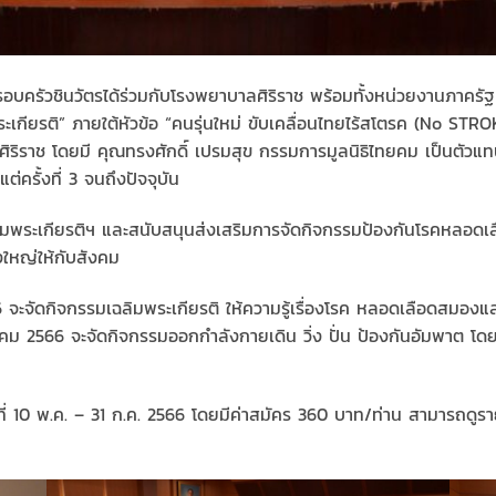
ดยครอบครัวชินวัตรได้ร่วมกับโรงพยาบาลศิริราช พร้อมทั้งหน่วยงานภา
ฉลิมพระเกียรติ” ภายใต้หัวข้อ “คนรุ่นใหม่ ขับเคลื่อนไทยไร้สโตรค (No
บาลศิริราช โดยมี คุณทรงศักดิ์ เปรมสุข กรรมการมูลนิธิไทยคม เป็นต
ต่ครั้งที่ 3 จนถึงปัจจุบัน
่อเฉลิมพระเกียรติฯ และสนับสนุนส่งเสริมการจัดกิจกรรมป้องกันโรคหลอ
่งใหญ่ให้กับสังคม
6 จะจัดกิจกรรมเฉลิมพระเกียรติ ให้ความรู้เรื่องโรค หลอดเลือดสมองแล
ลาคม 2566 จะจัดกิจกรรมออกกำลังกายเดิน วิ่ง ปั่น ป้องกันอัมพาต โด
วันที่ 10 พ.ค. – 31 ก.ค. 2566 โดยมีค่าสมัคร 360 บาท/ท่าน สามารถดู