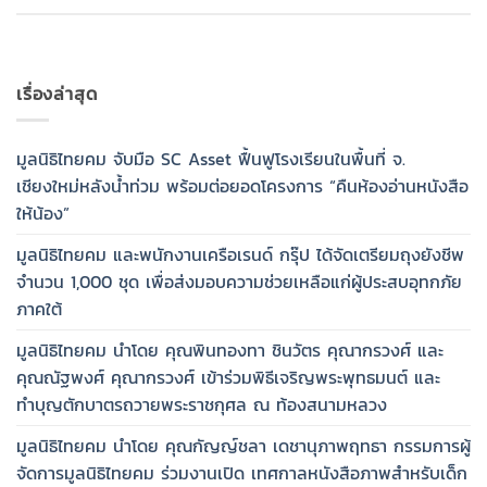
เรื่องล่าสุด
มูลนิธิไทยคม จับมือ SC Asset ฟื้นฟูโรงเรียนในพื้นที่ จ.
เชียงใหม่หลังน้ำท่วม พร้อมต่อยอดโครงการ “คืนห้องอ่านหนังสือ
ให้น้อง”
มูลนิธิไทยคม และพนักงานเครือเรนด์ กรุ๊ป ได้จัดเตรียมถุงยังชีพ
จำนวน 1,000 ชุด เพื่อส่งมอบความช่วยเหลือแก่ผู้ประสบอุทกภัย
ภาคใต้
มูลนิธิไทยคม นำโดย คุณพินทองทา ชินวัตร คุณากรวงศ์ และ
คุณณัฐพงศ์ คุณากรวงศ์ เข้าร่วมพิธีเจริญพระพุทธมนต์ และ
ทำบุญตักบาตรถวายพระราชกุศล ณ ท้องสนามหลวง
มูลนิธิไทยคม นำโดย คุณกัญญ์ชลา เดชานุภาพฤทธา กรรมการผู้
จัดการมูลนิธิไทยคม ร่วมงานเปิด เทศกาลหนังสือภาพสำหรับเด็ก