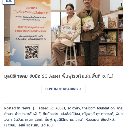
ม.ค.
มูลนิธิไทยคม จับมือ SC Asset ฟื้นฟูโรงเรียนในพื้นที่ จ. […]
CONTINUE READING
→
Posted in
News
|
Tagged
SC ASSET
,
sc อาสา
,
thaicom foundation
,
การ
ศึกษา
,
ข่าวประชาสัมพันธ์
,
คืนห้องอ่านหนังสือให้น้อง
,
ณัฐพงศ์ คุณากรวงศ์
,
พินท
องทา ชินวัตร คุณากรวงศ์
,
ฟิ้นฟู
,
มูลนิธิไทยคม
,
สารภี
,
ห้องสมุด
,
เชียงใหม่
,
เยาวชน
,
เอสซี แอสเสท
,
โรงเรียน