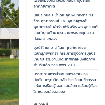
เพื่อส่งมอบความช่วยเหลือแก่ผู้ประสบ
อุทกภัยภาคใต้
มูลนิธิไทยคม นำโดย คุณพินทองทา ชิน
วัตร คุณากรวงศ์ และ คุณณัฐพงศ์
คุณากรวงศ์ เข้าร่วมพิธีเจริญพระพุทธมนต์
และทำบุญตักบาตรถวายพระราชกุศล ณ
ท้องสนามหลวง
มูลนิธิไทยคม นำโดย คุณกัญญ์ชลา
เดชานุภาพฤทธา กรรมการผู้จัดการมูลนิธิ
ไทยคม ร่วมงานเปิด เทศกาลหนังสือภาพ
สำหรับเด็ก กรุงเทพฯ 2567
บรรยากาศการนำเสนอโครงงานของ
นักเรียนดรุณสิกขาลัย โรงเรียนนวัตกรรม
แห่งการเรียนรู้ ออกแบบสื่อการเรียนรู้เรื่อง
โรคหลอดเลือดสมอง
หมวดหมู่