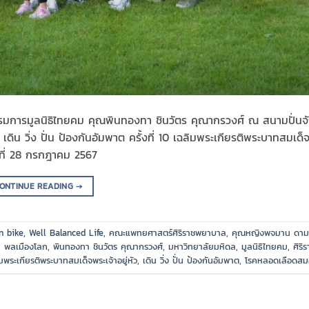
การมูลนิธิไทยคม คุณพินทองทา ชินวัตร คุณากรวงศ์ ณ สนามปั่นจ
ดิน วิ่ง ปั่น ป้องกันอัมพาต ครั้งที่ 10 เฉลิมพระเกียรติพระบาทสมเด็
ที่ 28 กรกฎาคม 2567
ONTINUE READING
→
n bike
,
Well Balanced Life
,
คณะแพทยศาสตร์ศิริราชพยาบาล
,
คุณหญิงพจมาน ดาม
,
พลเมืองโลก
,
พินทองทา ชินวัตร คุณากรวงศ์
,
มหาวิทยาลัยมหิดล
,
มูลนิธิไทยคม
,
ศิริร
มพระเกียรติพระบาทสมเด็จพระเจ้าอยู่หัว
,
เดิน วิ่ง ปั่น ป้องกันอัมพาต
,
โรคหลอดเลือดสม