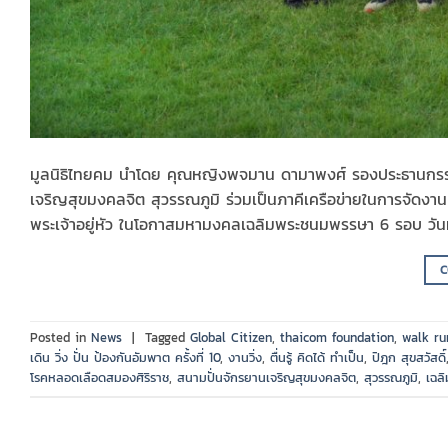
มูลนิธิไทยคม นำโดย คุณหญิงพจมาน ดามาพงศ์ รองประธานกรรม
เจริญสุขมงคลจิต สุวรรณภูมิ ร่วมเป็นภาคีเครือข่ายในการจัดงาน เ
พระเจ้าอยู่หัว ในโอกาสมหามงคลเฉลิมพระชนมพรรษา 6 รอบ วัน
C
Posted in
News
|
Tagged
Global Citizen
,
thaicom foundation
,
walk ru
เดิน วิ่ง ปั่น ป้องกันอัมพาต ครั้งที่ 10
,
งานวิ่ง
,
ตื่นรู้ คิดได้ ทำเป็น
,
ปิฎก สุขสวัสดิ์
โรคหลอดเลือดสมองศิริราช
,
สนามปั่นจักรยานเจริญสุขมงคลจิต
,
สุวรรณภูมิ
,
เฉลิ