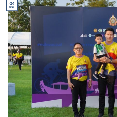
04
พ.ย.