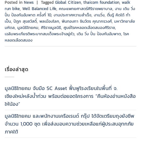
Posted in
News
|
Tagged
Global Citizen
,
thaicom foundation
,
walk
run bike
,
Well Balanced Life
,
คณะแพทยศาสตร์ศิริราชพยาบาล
,
งาน เดิน วิ่ง
ปั่น ป้องกันอัมพาต ครั้งที่ 10
,
งานประกาศความสำเร็จ
,
งานวิ่ง
,
ตื่นรู้ คิดได้ ทำ
เป็น
,
ปิฎก สุขสวัสดิ์
,
พลเมืองโลก
,
พินทองทา ชินวัตร คุณากรวงศ์
,
มหาวิทยาลัย
มหิดล
,
มูลนิธิไทยคม
,
ศิริราชมูลนิธิ
,
ศูนย์โรคหลอดเลือดสมองศิริราช
,
เฉลิมพระเกียรติพระบาทสมเด็จพระเจ้าอยู่หัว
,
เดิน วิ่ง ปั่น ป้องกันอัมพาต
,
โรค
หลอดเลือดสมอง
เรื่องล่าสุด
มูลนิธิไทยคม จับมือ SC Asset ฟื้นฟูโรงเรียนในพื้นที่ จ.
เชียงใหม่หลังน้ำท่วม พร้อมต่อยอดโครงการ “คืนห้องอ่านหนังสือ
ให้น้อง”
มูลนิธิไทยคม และพนักงานเครือเรนด์ กรุ๊ป ได้จัดเตรียมถุงยังชีพ
จำนวน 1,000 ชุด เพื่อส่งมอบความช่วยเหลือแก่ผู้ประสบอุทกภัย
ภาคใต้