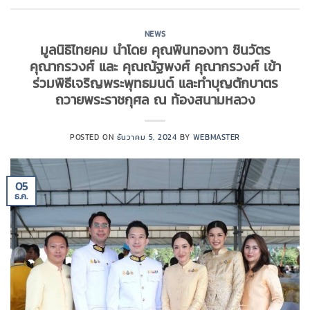
NEWS
มูลนิธิไทยคม นำโดย คุณพินทองทา ชินวัตร
คุณากรวงศ์ และ คุณณัฐพงศ์ คุณากรวงศ์ เข้า
ร่วมพิธีเจริญพระพุทธมนต์ และทำบุญตักบาตร
ถวายพระราชกุศล ณ ท้องสนามหลวง
POSTED ON
ธันวาคม 5, 2024
BY
WEBMASTER
05
ธ.ค.