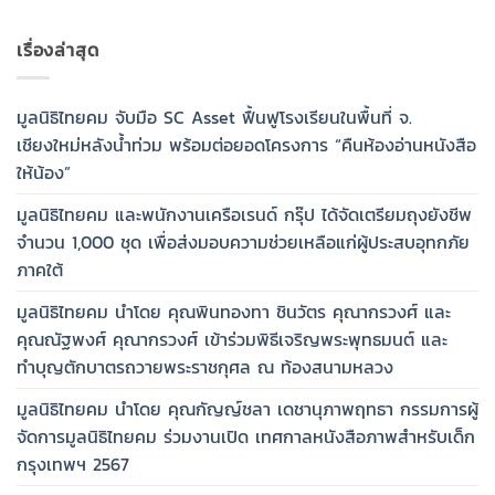
เรื่องล่าสุด
มูลนิธิไทยคม จับมือ SC Asset ฟื้นฟูโรงเรียนในพื้นที่ จ.
เชียงใหม่หลังน้ำท่วม พร้อมต่อยอดโครงการ “คืนห้องอ่านหนังสือ
ให้น้อง”
มูลนิธิไทยคม และพนักงานเครือเรนด์ กรุ๊ป ได้จัดเตรียมถุงยังชีพ
จำนวน 1,000 ชุด เพื่อส่งมอบความช่วยเหลือแก่ผู้ประสบอุทกภัย
ภาคใต้
มูลนิธิไทยคม นำโดย คุณพินทองทา ชินวัตร คุณากรวงศ์ และ
คุณณัฐพงศ์ คุณากรวงศ์ เข้าร่วมพิธีเจริญพระพุทธมนต์ และ
ทำบุญตักบาตรถวายพระราชกุศล ณ ท้องสนามหลวง
มูลนิธิไทยคม นำโดย คุณกัญญ์ชลา เดชานุภาพฤทธา กรรมการผู้
จัดการมูลนิธิไทยคม ร่วมงานเปิด เทศกาลหนังสือภาพสำหรับเด็ก
กรุงเทพฯ 2567