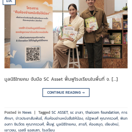
ม.ค.
มูลนิธิไทยคม จับมือ SC Asset ฟื้นฟูโรงเรียนในพื้นที่ จ. […]
CONTINUE READING
→
Posted in
News
|
Tagged
SC ASSET
,
sc อาสา
,
thaicom foundation
,
การ
ศึกษา
,
ข่าวประชาสัมพันธ์
,
คืนห้องอ่านหนังสือให้น้อง
,
ณัฐพงศ์ คุณากรวงศ์
,
พินท
องทา ชินวัตร คุณากรวงศ์
,
ฟิ้นฟู
,
มูลนิธิไทยคม
,
สารภี
,
ห้องสมุด
,
เชียงใหม่
,
เยาวชน
,
เอสซี แอสเสท
,
โรงเรียน