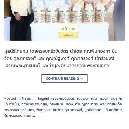
มูลนิธิไทยคม โดยครอบครัวชินวัตร นำโดย คุณพินทองทา ชิน
วัตร คุณากรวงศ์ และ คุณณัฐพงศ์ คุณากรวงศ์ เข้าร่วมพิธี
เจริญพระพุทธมนต์ และทำบุญตักบาตรถวายพระราชกุศล
CONTINUE READING
→
Posted in
News
|
Tagged
ครอบครัวชินวัตร
,
ณัฐพงศ์ คุณากรวงศ์
,
ตื่นรู้ คิด
ได้ ทำเป็น
,
ถวายพระราชกุศล
,
ท้องสนามหลวง
,
ทำบุญตักบาตร
,
พระบาทสมเด็จ
พระบรมชนกาธิเบศร
,
พินทองทา ชินวัตร คุณากรวงศ์
,
มูลนิธิไทยคม
,
วันชาติไทย
,
วันพระบรมราชสมภพ