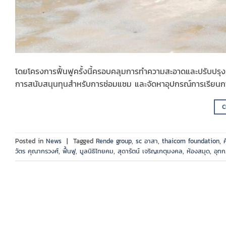
โดยโครงการฟื้นฟูครั้งนี้ครอบคลุมการทำความสะอาดและปรับปรุงภู
การสนับสนุนทุนสำหรับการซ่อมแซม และจัดหาอุปกรณ์การเรียนกา
C
Posted in
News
|
Tagged
Rende group
,
sc อาสา
,
thaicom foundation
,
วัตร คุณากรวงศ์
,
ฟื้นฟู
,
มูลนิธิไทยคม
,
สุดารัตน์ เจริญเกตุมงคล
,
ห้องสมุด
,
อุทก