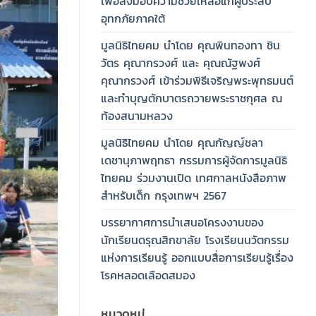
เพื่อส่งมอบความช่วยเหลือแก่ผู้ประสบ
อุทกภัยภาคใต้
มูลนิธิไทยคม นำโดย คุณพินทองทา ชิน
วัตร คุณากรวงศ์ และ คุณณัฐพงศ์
คุณากรวงศ์ เข้าร่วมพิธีเจริญพระพุทธมนต์
และทำบุญตักบาตรถวายพระราชกุศล ณ
ท้องสนามหลวง
มูลนิธิไทยคม นำโดย คุณกัญญ์ชลา
เดชานุภาพฤทธา กรรมการผู้จัดการมูลนิธิ
ไทยคม ร่วมงานเปิด เทศกาลหนังสือภาพ
สำหรับเด็ก กรุงเทพฯ 2567
บรรยากาศการนำเสนอโครงงานของ
นักเรียนดรุณสิกขาลัย โรงเรียนนวัตกรรม
แห่งการเรียนรู้ ออกแบบสื่อการเรียนรู้เรื่อง
โรคหลอดเลือดสมอง
หมวดหมู่