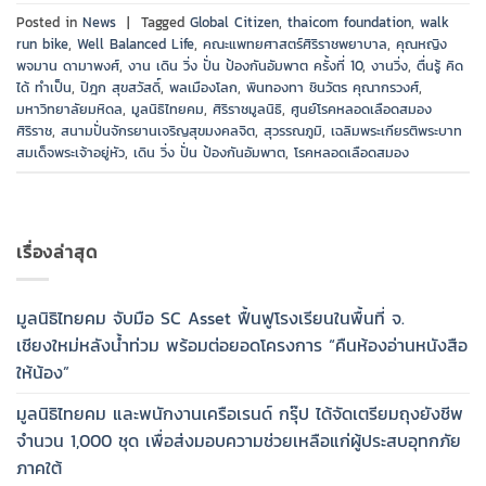
Posted in
News
|
Tagged
Global Citizen
,
thaicom foundation
,
walk
run bike
,
Well Balanced Life
,
คณะแพทยศาสตร์ศิริราชพยาบาล
,
คุณหญิง
พจมาน ดามาพงศ์
,
งาน เดิน วิ่ง ปั่น ป้องกันอัมพาต ครั้งที่ 10
,
งานวิ่ง
,
ตื่นรู้ คิด
ได้ ทำเป็น
,
ปิฎก สุขสวัสดิ์
,
พลเมืองโลก
,
พินทองทา ชินวัตร คุณากรวงศ์
,
มหาวิทยาลัยมหิดล
,
มูลนิธิไทยคม
,
ศิริราชมูลนิธิ
,
ศูนย์โรคหลอดเลือดสมอง
ศิริราช
,
สนามปั่นจักรยานเจริญสุขมงคลจิต
,
สุวรรณภูมิ
,
เฉลิมพระเกียรติพระบาท
สมเด็จพระเจ้าอยู่หัว
,
เดิน วิ่ง ปั่น ป้องกันอัมพาต
,
โรคหลอดเลือดสมอง
เรื่องล่าสุด
มูลนิธิไทยคม จับมือ SC Asset ฟื้นฟูโรงเรียนในพื้นที่ จ.
เชียงใหม่หลังน้ำท่วม พร้อมต่อยอดโครงการ “คืนห้องอ่านหนังสือ
ให้น้อง”
มูลนิธิไทยคม และพนักงานเครือเรนด์ กรุ๊ป ได้จัดเตรียมถุงยังชีพ
จำนวน 1,000 ชุด เพื่อส่งมอบความช่วยเหลือแก่ผู้ประสบอุทกภัย
ภาคใต้