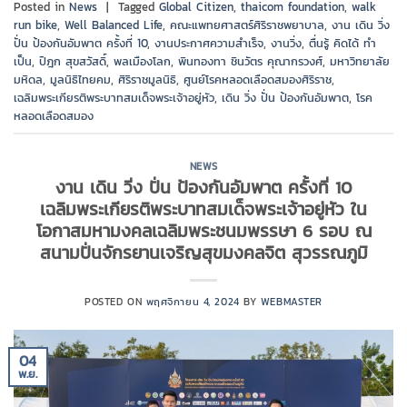
Posted in
News
|
Tagged
Global Citizen
,
thaicom foundation
,
walk
run bike
,
Well Balanced Life
,
คณะแพทยศาสตร์ศิริราชพยาบาล
,
งาน เดิน วิ่ง
ปั่น ป้องกันอัมพาต ครั้งที่ 10
,
งานประกาศความสำเร็จ
,
งานวิ่ง
,
ตื่นรู้ คิดได้ ทำ
เป็น
,
ปิฎก สุขสวัสดิ์
,
พลเมืองโลก
,
พินทองทา ชินวัตร คุณากรวงศ์
,
มหาวิทยาลัย
มหิดล
,
มูลนิธิไทยคม
,
ศิริราชมูลนิธิ
,
ศูนย์โรคหลอดเลือดสมองศิริราช
,
เฉลิมพระเกียรติพระบาทสมเด็จพระเจ้าอยู่หัว
,
เดิน วิ่ง ปั่น ป้องกันอัมพาต
,
โรค
หลอดเลือดสมอง
NEWS
งาน เดิน วิ่ง ปั่น ป้องกันอัมพาต ครั้งที่ 10
เฉลิมพระเกียรติพระบาทสมเด็จพระเจ้าอยู่หัว ใน
โอกาสมหามงคลเฉลิมพระชนมพรรษา 6 รอบ ณ
สนามปั่นจักรยานเจริญสุขมงคลจิต สุวรรณภูมิ
POSTED ON
พฤศจิกายน 4, 2024
BY
WEBMASTER
04
พ.ย.