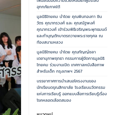
เพื่อส่งมอบความช่วยเหลือแก่ผู้ประสบ
อุทกภัยภาคใต้
มูลนิธิไทยคม นำโดย คุณพินทองทา ชิน
วัตร คุณากรวงศ์ และ คุณณัฐพงศ์
คุณากรวงศ์ เข้าร่วมพิธีเจริญพระพุทธมนต์
และทำบุญตักบาตรถวายพระราชกุศล ณ
ท้องสนามหลวง
มูลนิธิไทยคม นำโดย คุณกัญญ์ชลา
เดชานุภาพฤทธา กรรมการผู้จัดการมูลนิธิ
ไทยคม ร่วมงานเปิด เทศกาลหนังสือภาพ
สำหรับเด็ก กรุงเทพฯ 2567
บรรยากาศการนำเสนอโครงงานของ
นักเรียนดรุณสิกขาลัย โรงเรียนนวัตกรรม
แห่งการเรียนรู้ ออกแบบสื่อการเรียนรู้เรื่อง
โรคหลอดเลือดสมอง
หมวดหมู่