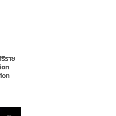
ริราช
ion
tion