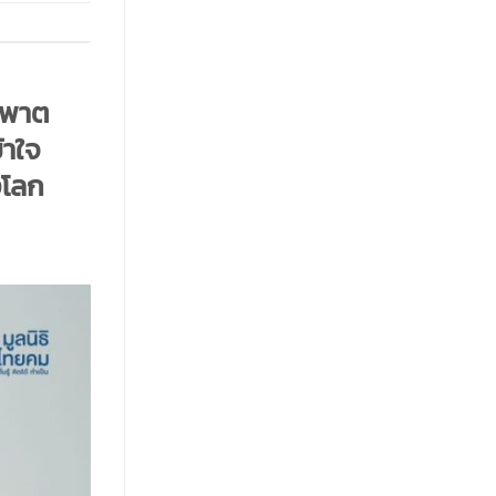
ัมพาต
้าใจ
งโลก