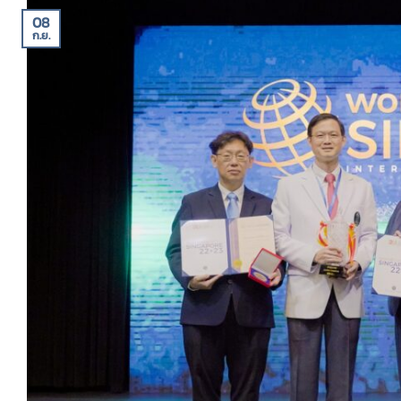
08
ก.ย.