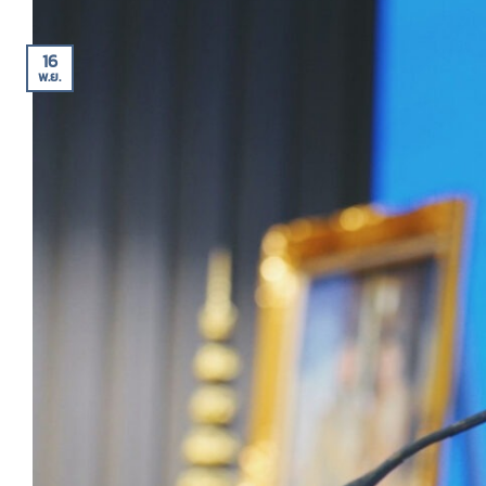
16
พ.ย.