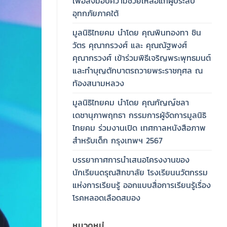
เพื่อส่งมอบความช่วยเหลือแก่ผู้ประสบ
อุทกภัยภาคใต้
มูลนิธิไทยคม นำโดย คุณพินทองทา ชิน
วัตร คุณากรวงศ์ และ คุณณัฐพงศ์
คุณากรวงศ์ เข้าร่วมพิธีเจริญพระพุทธมนต์
และทำบุญตักบาตรถวายพระราชกุศล ณ
ท้องสนามหลวง
มูลนิธิไทยคม นำโดย คุณกัญญ์ชลา
เดชานุภาพฤทธา กรรมการผู้จัดการมูลนิธิ
ไทยคม ร่วมงานเปิด เทศกาลหนังสือภาพ
สำหรับเด็ก กรุงเทพฯ 2567
บรรยากาศการนำเสนอโครงงานของ
นักเรียนดรุณสิกขาลัย โรงเรียนนวัตกรรม
แห่งการเรียนรู้ ออกแบบสื่อการเรียนรู้เรื่อง
โรคหลอดเลือดสมอง
หมวดหมู่