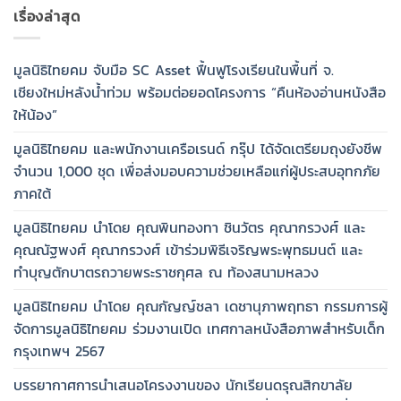
เรื่องล่าสุด
มูลนิธิไทยคม จับมือ SC Asset ฟื้นฟูโรงเรียนในพื้นที่ จ.
เชียงใหม่หลังน้ำท่วม พร้อมต่อยอดโครงการ “คืนห้องอ่านหนังสือ
ให้น้อง”
มูลนิธิไทยคม และพนักงานเครือเรนด์ กรุ๊ป ได้จัดเตรียมถุงยังชีพ
จำนวน 1,000 ชุด เพื่อส่งมอบความช่วยเหลือแก่ผู้ประสบอุทกภัย
ภาคใต้
มูลนิธิไทยคม นำโดย คุณพินทองทา ชินวัตร คุณากรวงศ์ และ
คุณณัฐพงศ์ คุณากรวงศ์ เข้าร่วมพิธีเจริญพระพุทธมนต์ และ
ทำบุญตักบาตรถวายพระราชกุศล ณ ท้องสนามหลวง
มูลนิธิไทยคม นำโดย คุณกัญญ์ชลา เดชานุภาพฤทธา กรรมการผู้
จัดการมูลนิธิไทยคม ร่วมงานเปิด เทศกาลหนังสือภาพสำหรับเด็ก
กรุงเทพฯ 2567
บรรยากาศการนำเสนอโครงงานของ นักเรียนดรุณสิกขาลัย