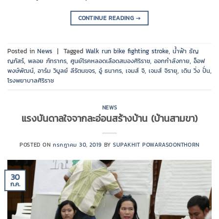
CONTINUE READING
→
Posted in
News
|
Tagged
Walk run bike fighting stroke
,
น้ำฟ้า ธัญ
ญภัสร์
,
พลอย ภัทรากร
,
ศูนย์โรคหลอดเลือดสมองศิริราช
,
ออกกำลังกาย
,
อ็อฟ
พงษ์พัฒน์
,
อาร์ม วิบูลย์ ลีรัตนขจร
,
อู๋ ธนากร
,
เจมส์ จิ
,
เจมส์ จิรายุ
,
เดิน วิ่ง ปั่น
,
โรงพยาบาลศิริราช
NEWS
แรงบันดาลใจจากละอ่อนสร้างบ้าน (บ้านสามขา)
POSTED ON
กรกฎาคม 30, 2019
BY
SUPAKHIT POWARASOONTHORN
30
ก.ค.