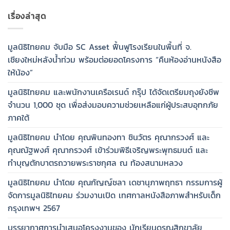
เรื่องล่าสุด
มูลนิธิไทยคม จับมือ SC Asset ฟื้นฟูโรงเรียนในพื้นที่ จ.
เชียงใหม่หลังน้ำท่วม พร้อมต่อยอดโครงการ “คืนห้องอ่านหนังสือ
ให้น้อง”
มูลนิธิไทยคม และพนักงานเครือเรนด์ กรุ๊ป ได้จัดเตรียมถุงยังชีพ
จำนวน 1,000 ชุด เพื่อส่งมอบความช่วยเหลือแก่ผู้ประสบอุทกภัย
ภาคใต้
มูลนิธิไทยคม นำโดย คุณพินทองทา ชินวัตร คุณากรวงศ์ และ
คุณณัฐพงศ์ คุณากรวงศ์ เข้าร่วมพิธีเจริญพระพุทธมนต์ และ
ทำบุญตักบาตรถวายพระราชกุศล ณ ท้องสนามหลวง
มูลนิธิไทยคม นำโดย คุณกัญญ์ชลา เดชานุภาพฤทธา กรรมการผู้
จัดการมูลนิธิไทยคม ร่วมงานเปิด เทศกาลหนังสือภาพสำหรับเด็ก
กรุงเทพฯ 2567
บรรยากาศการนำเสนอโครงงานของ นักเรียนดรุณสิกขาลัย