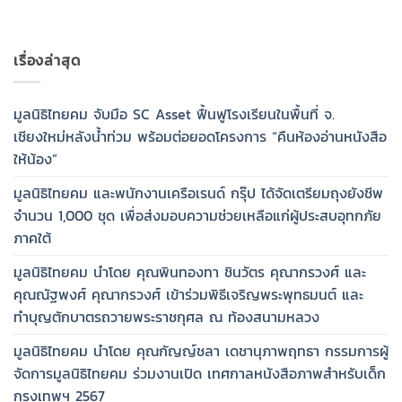
เรื่องล่าสุด
มูลนิธิไทยคม จับมือ SC Asset ฟื้นฟูโรงเรียนในพื้นที่ จ.
เชียงใหม่หลังน้ำท่วม พร้อมต่อยอดโครงการ “คืนห้องอ่านหนังสือ
ให้น้อง”
มูลนิธิไทยคม และพนักงานเครือเรนด์ กรุ๊ป ได้จัดเตรียมถุงยังชีพ
จำนวน 1,000 ชุด เพื่อส่งมอบความช่วยเหลือแก่ผู้ประสบอุทกภัย
ภาคใต้
มูลนิธิไทยคม นำโดย คุณพินทองทา ชินวัตร คุณากรวงศ์ และ
คุณณัฐพงศ์ คุณากรวงศ์ เข้าร่วมพิธีเจริญพระพุทธมนต์ และ
ทำบุญตักบาตรถวายพระราชกุศล ณ ท้องสนามหลวง
มูลนิธิไทยคม นำโดย คุณกัญญ์ชลา เดชานุภาพฤทธา กรรมการผู้
จัดการมูลนิธิไทยคม ร่วมงานเปิด เทศกาลหนังสือภาพสำหรับเด็ก
กรุงเทพฯ 2567