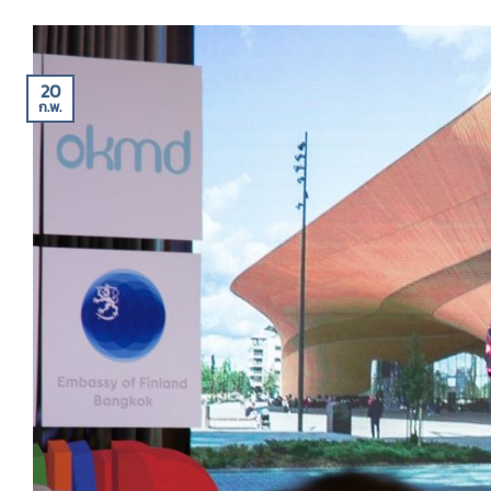
20
ก.พ.