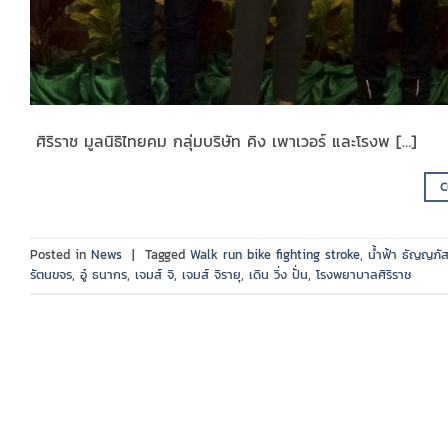
ศิริราช มูลนิธิไทยคม กลุ่มบริษัท คิง เพาเวอร์ และโรงพ […]
C
Posted in
News
|
Tagged
Walk run bike fighting stroke
,
น้ำฟ้า ธัญญภัส
รัตนขจร
,
อู๋ ธนากร
,
เจมส์ จิ
,
เจมส์ จิรายุ
,
เดิน วิ่ง ปั่น
,
โรงพยาบาลศิริราช